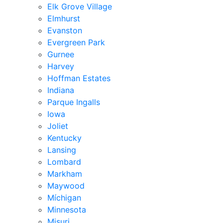
Elk Grove Village
Elmhurst
Evanston
Evergreen Park
Gurnee
Harvey
Hoffman Estates
Indiana
Parque Ingalls
Iowa
Joliet
Kentucky
Lansing
Lombard
Markham
Maywood
Míchigan
Minnesota
Misuri