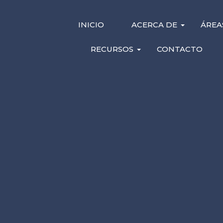
INICIO
ACERCA DE
ÁREA
Chicago Abogado de
Accidentes de
RECURSOS
CONTACTO
Construcción
Reclamaciones de terceros
Obtenga ayuda de un abogado de acciden
de construcción de Chicago cuando se h
lesionado en el trabajo en un sitio de
construcción.