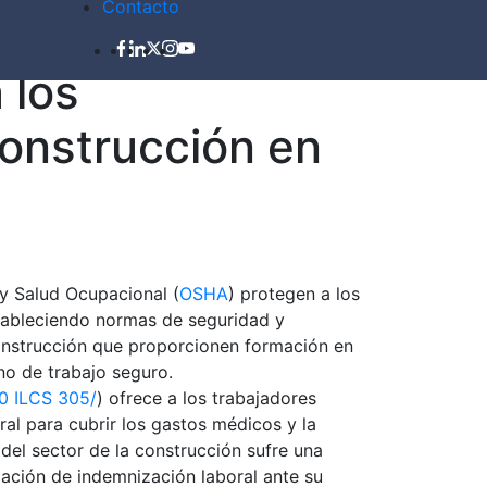
Contacto
cerebrales, lesiones de la médula espinal,
rnos.
 los
construcción en
y Salud Ocupacional (
OSHA
) protegen a los
stableciendo normas de seguridad y
construcción que proporcionen formación en
no de trabajo seguro.
0 ILCS 305/
) ofrece a los trabajadores
al para cubrir los gastos médicos y la
 del sector de la construcción sufre una
mación de indemnización laboral ante su