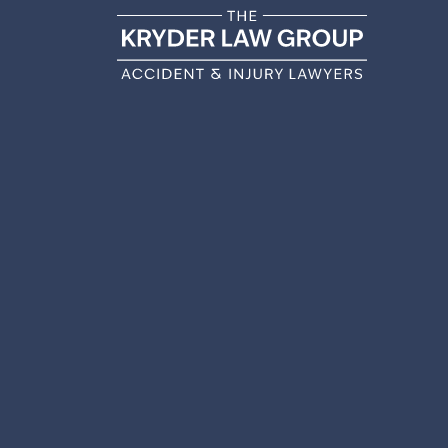
CHIC
A
C