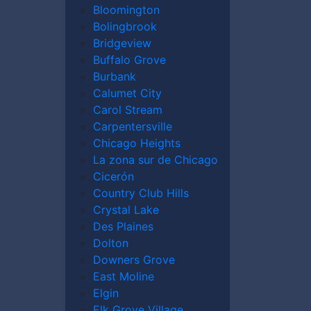
Bloomington
Bolingbrook
Bridgeview
Buffalo Grove
go en los que existe un grave peligro de
Burbank
ufrido un accidente en el trabajo, solicite
Calumet City
ccidentes de construcción de Chicago
en
Carol Stream
es personales
.
Carpentersville
Chicago Heights
, incluido el proceso del seguro de
La zona sur de Chicago
ón por sus lesiones laborales.
Cicerón
Country Club Hills
Crystal Lake
Des Plaines
Dolton
bra en Chicago?
Downers Grove
 Chicago?
East Moline
 en el trabajo
Elgin
accidente de construcción
Elk Grove Village
nstrucción en Chicago?