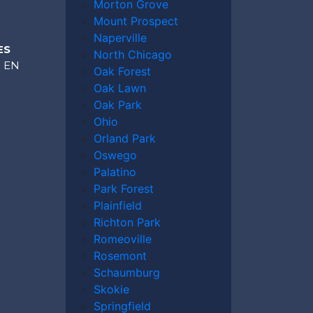
Morton Grove
Mount Prospect
Naperville
ES
North Chicago
EN
Oak Forest
Oak Lawn
Oak Park
Ohio
Orland Park
Oswego
Palatino
Park Forest
Plainfield
Richton Park
identes de
Romeoville
Rosemont
icago?
Schaumburg
Skokie
bras por diversas razones, entre ellas el
Springfield