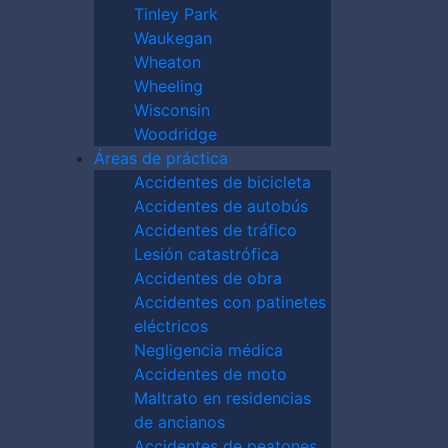
otocolos adecuados por parte de las
Tinley Park
den deberse a la falta de equipos de
Waukegan
e la empresa constructora o del jefe de
Wheaton
iciones de trabajo inseguras provocadas
Wheeling
 externos.
Wisconsin
Woodridge
trucción que
Áreas de práctica
Accidentes de bicicleta
el trabajo
Accidentes de autobús
Accidentes de tráfico
Lesión catastrófica
Accidentes de obra
ar lugar a reclamaciones por accidentes de
Accidentes con patinetes
s laborales:
eléctricos
Negligencia médica
 desde andamios o alturas son una de las
Accidentes de moto
ionadas con la construcción, según los
Maltrato en residencias
de ancianos
riente, líneas eléctricas o equipos
Accidentes de peatones