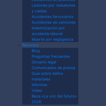
ras eléctricas graves o la muerte.
Lesiones por resbalones
mientas, materiales de construcción o
y caídas
res y golpear a los trabajadores que se
Accidentes ferroviarios
Accidentes de camiones
podría quedar atrapado o aplastado entre
Indemnización por
 estructuras que se derrumban.
accidente laboral
onamiento o el uso incorrecto de grúas,
Muerte por negligencia
a pueden provocar lesiones graves.
Recursos
res pueden sufrir daños al inhalar gases
Blog
 peligrosos como el amianto o el plomo.
Preguntas frecuentes
Glosario legal
que pueden
Comunicados de prensa
Guía sobre daños
idente de
materiales
Informes
Vídeo
Beca «La voz del futuro»
2026
riesgo de sufrir tanto lesiones leves como