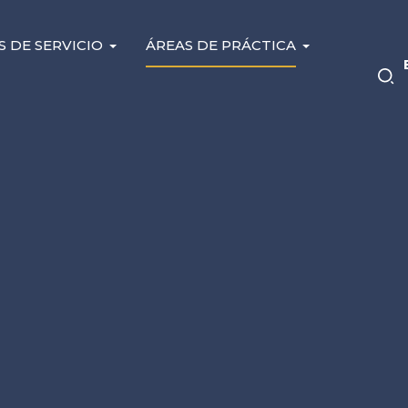
S DE SERVICIO
ÁREAS DE PRÁCTICA
tes
¿Qué causa los acc
a
construcción en Ch
Los accidentes de construcción se producen en las o