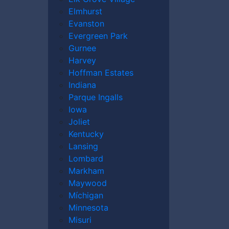
Elmhurst
Evanston
dos en lesiones personales
Evergreen Park
is lesiones por accidente de
Gurnee
Harvey
Hoffman Estates
ro no soy trabajador de la construcción?
Indiana
Parque Ingalls
ión de Chicago están listos para ayudar
Iowa
do para un
Joliet
Kentucky
Lansing
en Chicago?
Lombard
Markham
Maywood
Míchigan
Minnesota
Misuri