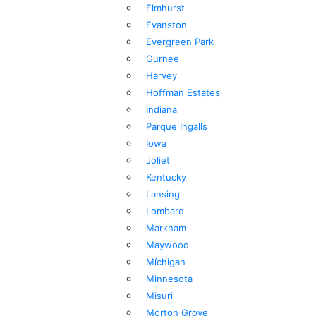
Elmhurst
Evanston
Evergreen Park
Gurnee
Harvey
Hoffman Estates
Indiana
Parque Ingalls
Iowa
Joliet
Kentucky
Lansing
Lombard
Markham
Maywood
Míchigan
Minnesota
Misuri
Morton Grove