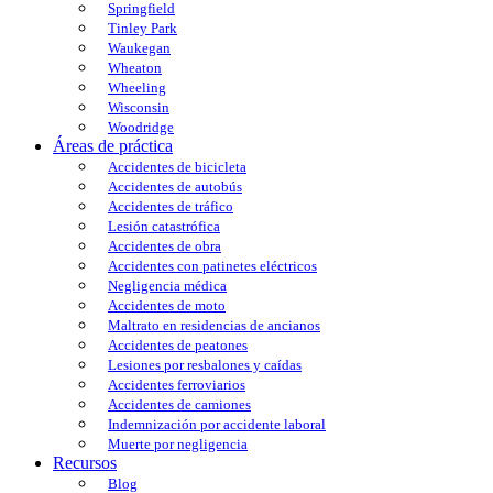
Springfield
Tinley Park
Waukegan
Wheaton
Wheeling
Wisconsin
Woodridge
Áreas de práctica
Accidentes de bicicleta
Accidentes de autobús
Accidentes de tráfico
Lesión catastrófica
Accidentes de obra
Accidentes con patinetes eléctricos
Negligencia médica
Accidentes de moto
Maltrato en residencias de ancianos
Accidentes de peatones
Lesiones por resbalones y caídas
Accidentes ferroviarios
Accidentes de camiones
Indemnización por accidente laboral
Muerte por negligencia
Recursos
Blog