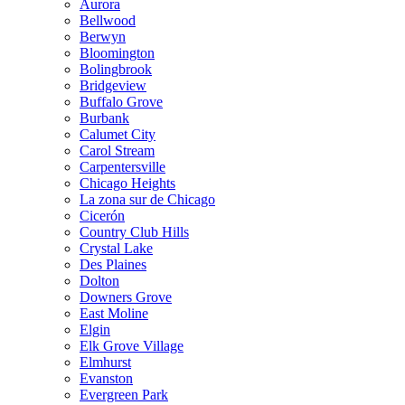
Aurora
Bellwood
Berwyn
Bloomington
Bolingbrook
Bridgeview
Buffalo Grove
Burbank
Calumet City
Carol Stream
Carpentersville
Chicago Heights
La zona sur de Chicago
Cicerón
Country Club Hills
Crystal Lake
Des Plaines
Dolton
Downers Grove
East Moline
Elgin
Elk Grove Village
Elmhurst
Evanston
Evergreen Park