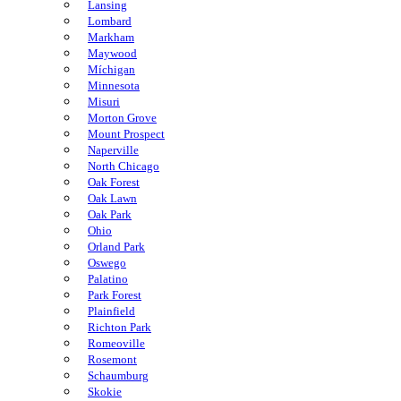
Lansing
Lombard
Markham
Maywood
Míchigan
Minnesota
Misuri
Morton Grove
Mount Prospect
Naperville
North Chicago
Oak Forest
Oak Lawn
Oak Park
Ohio
Orland Park
Oswego
Palatino
Park Forest
Plainfield
Richton Park
Romeoville
Rosemont
Schaumburg
Skokie