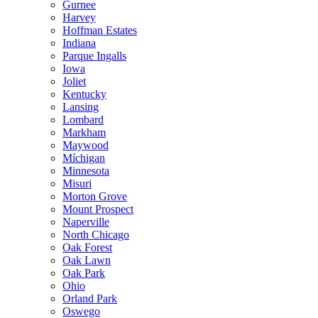
Gurnee
Harvey
Hoffman Estates
Indiana
Parque Ingalls
Iowa
Joliet
Kentucky
Lansing
Lombard
Markham
Maywood
Míchigan
Minnesota
Misuri
Morton Grove
Mount Prospect
Naperville
North Chicago
Oak Forest
Oak Lawn
Oak Park
Ohio
Orland Park
Oswego