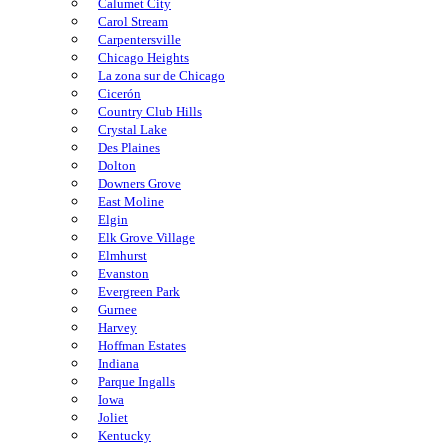
Calumet City
Carol Stream
Carpentersville
Chicago Heights
La zona sur de Chicago
Cicerón
Country Club Hills
Crystal Lake
Des Plaines
Dolton
Downers Grove
East Moline
Elgin
Elk Grove Village
Elmhurst
Evanston
Evergreen Park
Gurnee
Harvey
Hoffman Estates
Indiana
Parque Ingalls
Iowa
Joliet
Kentucky