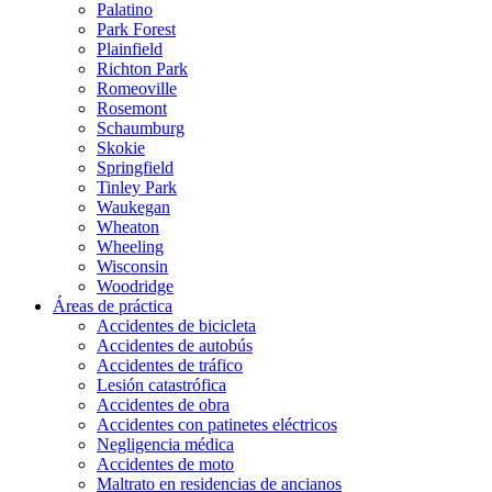
Palatino
Park Forest
Plainfield
Richton Park
Romeoville
Rosemont
Schaumburg
Skokie
Springfield
Tinley Park
Waukegan
Wheaton
Wheeling
Wisconsin
Woodridge
Áreas de práctica
Accidentes de bicicleta
Accidentes de autobús
Accidentes de tráfico
Lesión catastrófica
Accidentes de obra
Accidentes con patinetes eléctricos
Negligencia médica
Accidentes de moto
Maltrato en residencias de ancianos