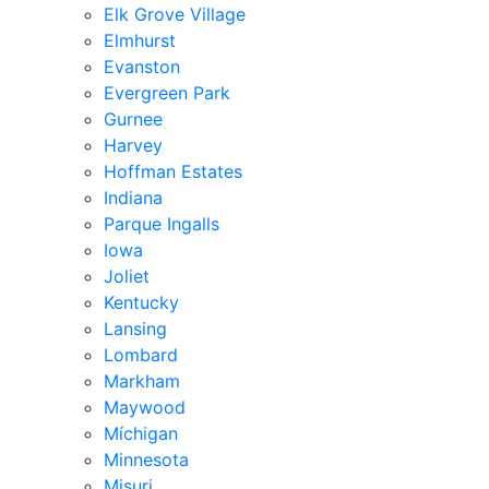
Elk Grove Village
Elmhurst
Evanston
Evergreen Park
Gurnee
Harvey
Hoffman Estates
Indiana
Parque Ingalls
Iowa
Joliet
Kentucky
Lansing
Lombard
Markham
Maywood
Míchigan
Minnesota
Misuri