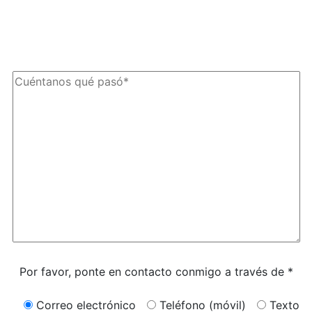
mensajes y datos. La frecuencia de los mensajes puede variar.
Puede darse de baja en cualquier momento respondiendo
«STOP».
Caracteres (mín. 10):
0
Por favor, ponte en contacto conmigo a través de *
Correo electrónico
Teléfono (móvil)
Texto