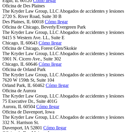
Elgin,
IL
60120
Cómo llegar
Oficina de Des Plaines
The Kryder Law Group, LLC Abogados de accidentes y lesiones
2720 S. River Road, Suite 30 B
Des Plaines,
IL
60018
Cómo llegar
Oficina de Chicago, Beverly/Evergreen Park
The Kryder Law Group, LLC Abogados de accidentes y lesiones
9415 S Western Ave. LL, Suite E
Chicago,
IL
60643
Cómo llegar
Oficina de Chicago, Forest Glen/Skokie
The Kryder Law Group, LLC Abogados de accidentes y lesiones
5901 N. Cicero Ave., Suite 302
Chicago,
IL
60646
Cómo llegar
Oficina de Orland Park
The Kryder Law Group, LLC Abogados de accidentes y lesiones
7620 W 159th St, Suite 104
Orland Park,
IL
60462
Cómo llegar
Oficina de Aurora
The Kryder Law Group, LLC Abogados de accidentes y lesiones
75 Executive Dr., Suite 401G
Aurora,
IL
60504
Cómo llegar
Oficina de Davenport, Iowa
The Kryder Law Group, LLC Abogados de accidentes y lesiones
332 N. Harrison St.
Davenport,
IA
52801
Cómo llegar