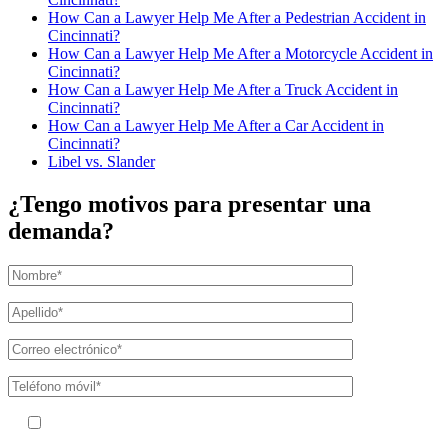
How Can a Lawyer Help Me After a Pedestrian Accident in
Cincinnati?
How Can a Lawyer Help Me After a Motorcycle Accident in
Cincinnati?
How Can a Lawyer Help Me After a Truck Accident in
Cincinnati?
How Can a Lawyer Help Me After a Car Accident in
Cincinnati?
Libel vs. Slander
¿Tengo motivos para presentar una
demanda?
Al facilitar su número de teléfono, acepta recibir mensajes de texto de
The Kryder Law Group, LLC. Pueden aplicarse tarifas por mensajes y datos.