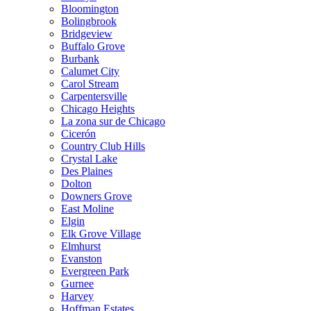
Bloomington
Bolingbrook
Bridgeview
Buffalo Grove
Burbank
Calumet City
Carol Stream
Carpentersville
Chicago Heights
La zona sur de Chicago
Cicerón
Country Club Hills
Crystal Lake
Des Plaines
Dolton
Downers Grove
East Moline
Elgin
Elk Grove Village
Elmhurst
Evanston
Evergreen Park
Gurnee
Harvey
Hoffman Estates