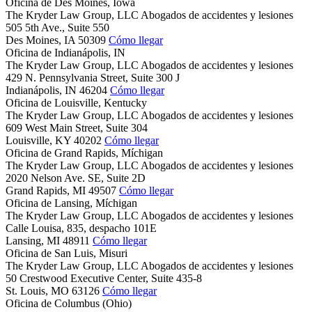
Oficina de Des Moines, Iowa
The Kryder Law Group, LLC Abogados de accidentes y lesiones
505 5th Ave., Suite 550
Des Moines,
IA
50309
Cómo llegar
Oficina de Indianápolis, IN
The Kryder Law Group, LLC Abogados de accidentes y lesiones
429 N. Pennsylvania Street, Suite 300 J
Indianápolis,
IN
46204
Cómo llegar
Oficina de Louisville, Kentucky
The Kryder Law Group, LLC Abogados de accidentes y lesiones
609 West Main Street, Suite 304
Louisville,
KY
40202
Cómo llegar
Oficina de Grand Rapids, Míchigan
The Kryder Law Group, LLC Abogados de accidentes y lesiones
2020 Nelson Ave. SE, Suite 2D
Grand Rapids,
MI
49507
Cómo llegar
Oficina de Lansing, Míchigan
The Kryder Law Group, LLC Abogados de accidentes y lesiones
Calle Louisa, 835, despacho 101E
Lansing,
MI
48911
Cómo llegar
Oficina de San Luis, Misuri
The Kryder Law Group, LLC Abogados de accidentes y lesiones
50 Crestwood Executive Center, Suite 435-8
St. Louis,
MO
63126
Cómo llegar
Oficina de Columbus (Ohio)