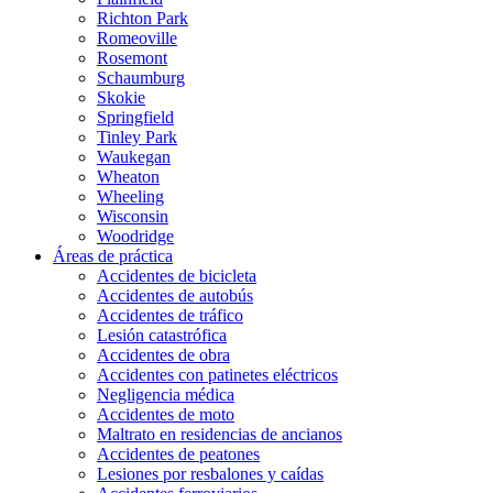
Richton Park
Romeoville
Rosemont
Schaumburg
Skokie
Springfield
Tinley Park
Waukegan
Wheaton
Wheeling
Wisconsin
Woodridge
Áreas de práctica
Accidentes de bicicleta
Accidentes de autobús
Accidentes de tráfico
Lesión catastrófica
Accidentes de obra
Accidentes con patinetes eléctricos
Negligencia médica
Accidentes de moto
Maltrato en residencias de ancianos
Accidentes de peatones
Lesiones por resbalones y caídas