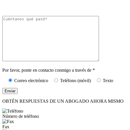
La frecuencia de los mensajes puede variar. Puede darse de baja en cualquier
momento respondiendo «STOP».
Caracteres (mín.
10):
0
Por favor, ponte en contacto conmigo a través de *
Correo electrónico
Teléfono (móvil)
Texto
OBTÉN RESPUESTAS DE UN ABOGADO AHORA MISMO
Número de teléfono
Fax