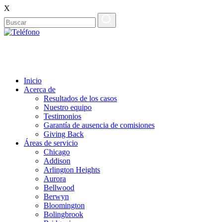
X
ES
EN
Inicio
Acerca de
Resultados de los casos
Nuestro equipo
Testimonios
Garantía de ausencia de comisiones
Giving Back
Áreas de servicio
Chicago
Addison
Arlington Heights
Aurora
Bellwood
Berwyn
Bloomington
Bolingbrook