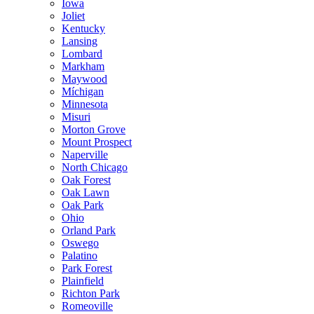
Iowa
Joliet
Kentucky
Lansing
Lombard
Markham
Maywood
Míchigan
Minnesota
Misuri
Morton Grove
Mount Prospect
Naperville
North Chicago
Oak Forest
Oak Lawn
Oak Park
Ohio
Orland Park
Oswego
Palatino
Park Forest
Plainfield
Richton Park
Romeoville