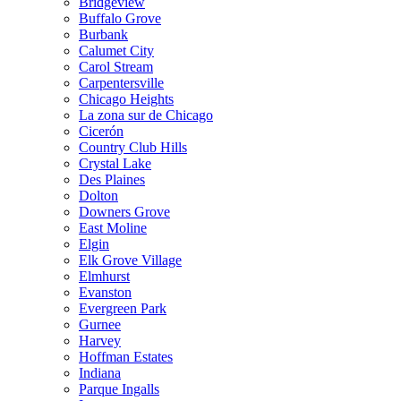
Bridgeview
Buffalo Grove
Burbank
Calumet City
Carol Stream
Carpentersville
Chicago Heights
La zona sur de Chicago
Cicerón
Country Club Hills
Crystal Lake
Des Plaines
Dolton
Downers Grove
East Moline
Elgin
Elk Grove Village
Elmhurst
Evanston
Evergreen Park
Gurnee
Harvey
Hoffman Estates
Indiana
Parque Ingalls