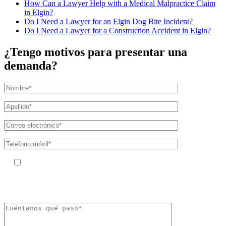
How Can a Lawyer Help with a Medical Malpractice Claim
in Elgin?
Do I Need a Lawyer for an Elgin Dog Bite Incident?
Do I Need a Lawyer for a Construction Accident in Elgin?
¿Tengo motivos para presentar una
demanda?
Al facilitar su número de teléfono, acepta recibir mensajes de texto de
The Kryder Law Group, LLC. Pueden aplicarse tarifas por mensajes y datos.
La frecuencia de los mensajes puede variar. Puede darse de baja en cualquier
momento respondiendo «STOP».