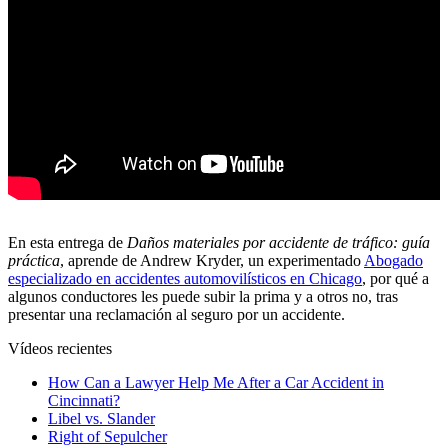
En esta entrega de
Daños materiales por accidente de tráfico: guía
práctica
, aprende de Andrew Kryder, un experimentado
Abogado
especializado en accidentes automovilísticos en Chicago
, por qué a
algunos conductores les puede subir la prima y a otros no, tras
presentar una reclamación al seguro por un accidente.
Vídeos recientes
How Can a Lawyer Help Me After a Car Accident in
Cincinnati?
Libel vs. Slander
Right of Sepulcher