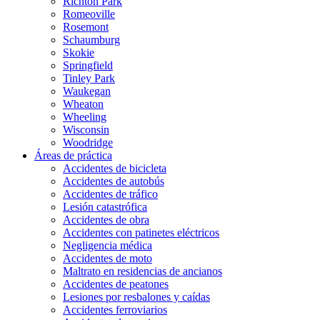
Richton Park
Romeoville
Rosemont
Schaumburg
Skokie
Springfield
Tinley Park
Waukegan
Wheaton
Wheeling
Wisconsin
Woodridge
Áreas de práctica
Accidentes de bicicleta
Accidentes de autobús
Accidentes de tráfico
Lesión catastrófica
Accidentes de obra
Accidentes con patinetes eléctricos
Negligencia médica
Accidentes de moto
Maltrato en residencias de ancianos
Accidentes de peatones
Lesiones por resbalones y caídas
Accidentes ferroviarios