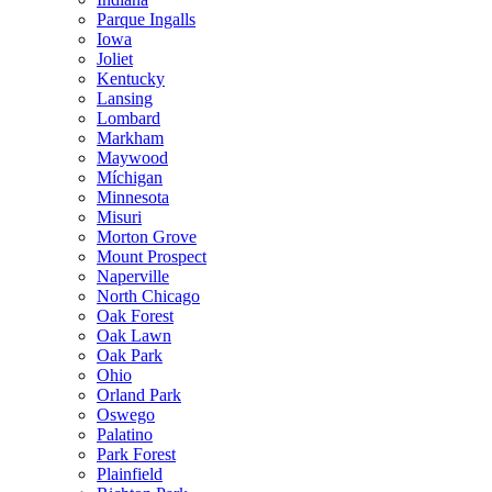
Parque Ingalls
Iowa
Joliet
Kentucky
Lansing
Lombard
Markham
Maywood
Míchigan
Minnesota
Misuri
Morton Grove
Mount Prospect
Naperville
North Chicago
Oak Forest
Oak Lawn
Oak Park
Ohio
Orland Park
Oswego
Palatino
Park Forest
Plainfield