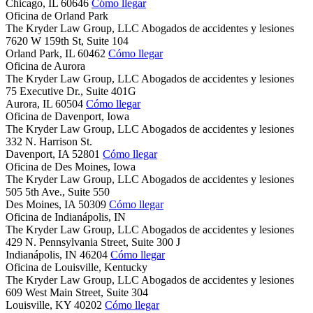
Chicago,
IL
60646
Cómo llegar
Oficina de Orland Park
The Kryder Law Group, LLC Abogados de accidentes y lesiones
7620 W 159th St, Suite 104
Orland Park,
IL
60462
Cómo llegar
Oficina de Aurora
The Kryder Law Group, LLC Abogados de accidentes y lesiones
75 Executive Dr., Suite 401G
Aurora,
IL
60504
Cómo llegar
Oficina de Davenport, Iowa
The Kryder Law Group, LLC Abogados de accidentes y lesiones
332 N. Harrison St.
Davenport,
IA
52801
Cómo llegar
Oficina de Des Moines, Iowa
The Kryder Law Group, LLC Abogados de accidentes y lesiones
505 5th Ave., Suite 550
Des Moines,
IA
50309
Cómo llegar
Oficina de Indianápolis, IN
The Kryder Law Group, LLC Abogados de accidentes y lesiones
429 N. Pennsylvania Street, Suite 300 J
Indianápolis,
IN
46204
Cómo llegar
Oficina de Louisville, Kentucky
The Kryder Law Group, LLC Abogados de accidentes y lesiones
609 West Main Street, Suite 304
Louisville,
KY
40202
Cómo llegar