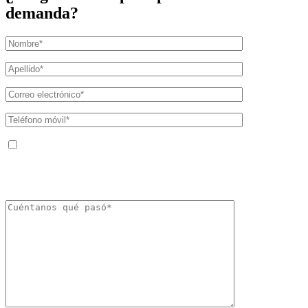
demanda?
Al facilitar su número de teléfono, acepta recibir mensajes de texto de The
Kryder Law Group, LLC. Pueden aplicarse tarifas por mensajes y datos. La
frecuencia de los mensajes puede variar. Puede darse de baja en cualquier
momento respondiendo «STOP».
Caracteres (mín.