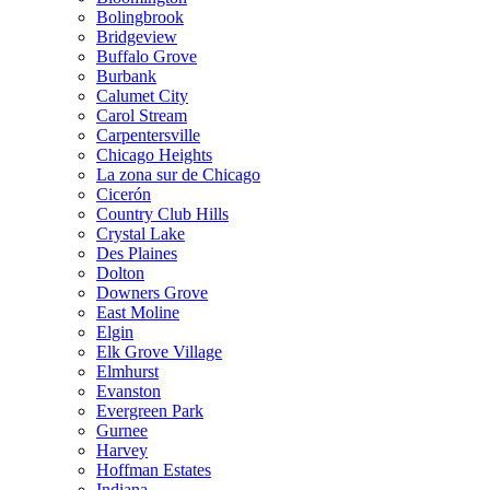
Bolingbrook
Bridgeview
Buffalo Grove
Burbank
Calumet City
Carol Stream
Carpentersville
Chicago Heights
La zona sur de Chicago
Cicerón
Country Club Hills
Crystal Lake
Des Plaines
Dolton
Downers Grove
East Moline
Elgin
Elk Grove Village
Elmhurst
Evanston
Evergreen Park
Gurnee
Harvey
Hoffman Estates
Indiana