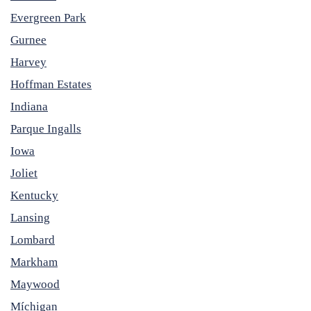
Evergreen Park
Gurnee
Harvey
Hoffman Estates
Indiana
Parque Ingalls
Iowa
Joliet
Kentucky
Lansing
Lombard
Markham
Maywood
Míchigan