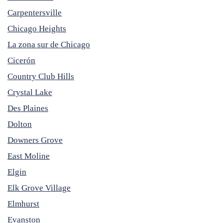
Carpentersville
Chicago Heights
La zona sur de Chicago
Cicerón
Country Club Hills
Crystal Lake
Des Plaines
Dolton
Downers Grove
East Moline
Elgin
Elk Grove Village
Elmhurst
Evanston