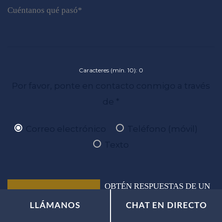
Caracteres (mín. 10):
0
Por favor, ponte en contacto conmigo a través
de *
Correo electrónico
Teléfono (móvil)
Texto
OBTÉN RESPUESTAS DE UN
ABOGADO AHORA MISMO
LLÁMANOS
CHAT EN DIRECTO