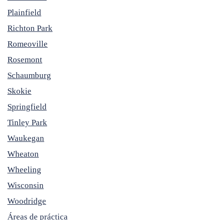
Plainfield
Richton Park
Romeoville
Rosemont
Schaumburg
Skokie
Springfield
Tinley Park
Waukegan
Wheaton
Wheeling
Wisconsin
Woodridge
Áreas de práctica